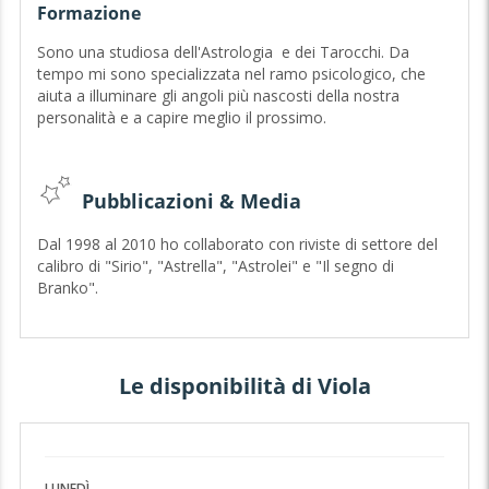
un medico, un avvocato e neppure un consulente
Formazione
finanziario
. Non credo al malocchio.
Sono una studiosa dell'Astrologia e dei Tarocchi. Da
Ti prego quindi di non interrogarmi su questioni
tempo mi sono specializzata nel ramo psicologico, che
inerenti alla salute (gravidanze, malattie, sesso del
aiuta a illuminare gli angoli più nascosti della nostra
bambino che porti in grembo...), all'ambito legale o
personalità e a capire meglio il prossimo.
economico (esito di processi in corso, investimenti di
denaro, ecc.), o alla possibilità che qualcuno ti abbia
inviato energie negative.
Pubblicazioni & Media
SINCERITA'? Sì GRAZIE
Dal 1998 al 2010 ho collaborato con riviste di settore del
calibro di "Sirio", "Astrella", "Astrolei" e "Il segno di
Dire la verità sempre e comunque:
questo per me è
Branko".
fondamentale, poiché non ritengo corretto
alimentare
false illusioni.
Capita spesso che durante un consulto i Tarocchi
forniscano risposte molto diverse da quelle che
Le disponibilità di Viola
vorremmo sentire,
obbligandoci a vedere una persona o
una situazione da un altro punto di vista.
Negare l'evidenza, prendersela con il tarologo, scrivere
un giudizio negativo o interrompere la comunicazione
non è un atteggiamento da persona educata e matura.
LUNEDÌ